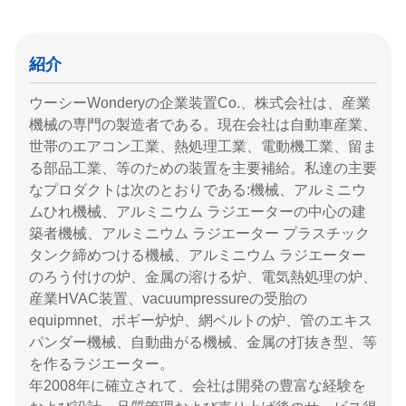
紹介
ウーシーWonderyの企業装置Co.、株式会社は、産業
機械の専門の製造者である。現在会社は自動車産業、
世帯のエアコン工業、熱処理工業、電動機工業、留ま
る部品工業、等のための装置を主要補給。私達の主要
なプロダクトは次のとおりである:機械、アルミニウ
ムひれ機械、アルミニウム ラジエーターの中心の建
築者機械、アルミニウム ラジエーター プラスチック
タンク締めつける機械、アルミニウム ラジエーター
のろう付けの炉、金属の溶ける炉、電気熱処理の炉、
産業HVAC装置、vacuumpressureの受胎の
equipmnet、ボギー炉炉、網ベルトの炉、管のエキス
パンダー機械、自動曲がる機械、金属の打抜き型、等
を作るラジエーター。
年2008年に確立されて、会社は開発の豊富な経験を