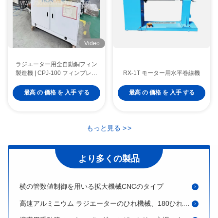
Video
ラジエーター用全自動銅フィン
製造機 | CPJ-100 フィンプレス
RX-1T モーター用水平巻線機
|無錫ワンダリー産業機器有限
公司
最高 の 価格 を 入手 する
最高 の 価格 を 入手 する
アルミ鋳造は1500のmm圧力受胎装置最高Diaに掃除機をかけます
焼きなましの処置のための高性能のボギー炉炉の電気抵抗
もっと見る
>
>
7.5KW油圧管のエキスパンダー、高速熱交換器の管のエキスパンダー
PLCの制御およびタッチ画面の表示が付いているサーボ タイプ産業HVAC装置
より多くの製品
横の管数値制御を用いる拡大機械CNCのタイプ
高速アルミニウム ラジエーターのひれ機械、180ひれの出版物の行SPM
携帯用手動管のエキスパンダーのガントリー立場のタイプ7-16mmの管の直径