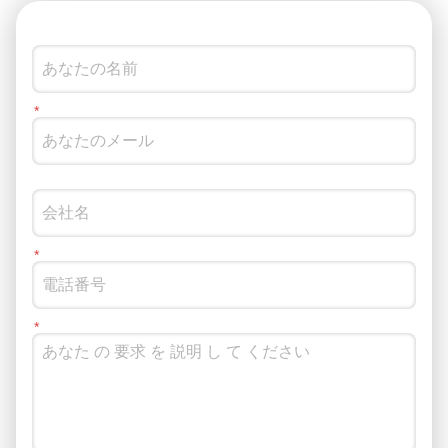
しい製造環境下で組立機械が長期間中断なく安定した動作を確
実に達成できるように、すべての制御ブロックと空気圧コンポ
ーネントは厳しい工場基準に基づいて選択されています。 動作
サイクル: すべての構造要素と電源ユニットは、耐久性の高い劣
化制約の下で評価されており、産業用の 24 時間 365 日の連続
動作プロファイルを完全に満たしています。 動作電源: 標準構
成は単相 AC 220V、50Hz で動作します ($pm10%$ の電圧変動
内でスムーズな動作しきい値を実現します)。 周囲温度範囲: す
べての電気制御とシーリング化合物は高い環境耐久性を示し、
$-10^{circ}text{C}$ から $70^{circ}text{C}$ までの通常ライン生
産をサポートします。 空気圧供給ライン: お客様は、0.4 ～ 0.7
MPa のガス源圧力を維持し、少なくとも 30 L/min の定格流量
を維持する信頼性の高い作業場圧縮空気供給を提供する必要が
あります。 IV.コア機器の構成とハードウェア アーキテクチャ
1. 駆動・クランプ機構の設計 フィクスチャパワーモーター：高
トルクステッピングモーターシステムによって駆動され、正確
な機械的移動制限制約とともに安定した始動トルクを保証しま
す。 移動移動速度: クランプ固定具の水平移動速度は、オペレ
ーターによって毎分 0 ～ 30 メートルの範囲で完全に調整で
き、移動効率とアライメントの安全性のバランスが取れます。