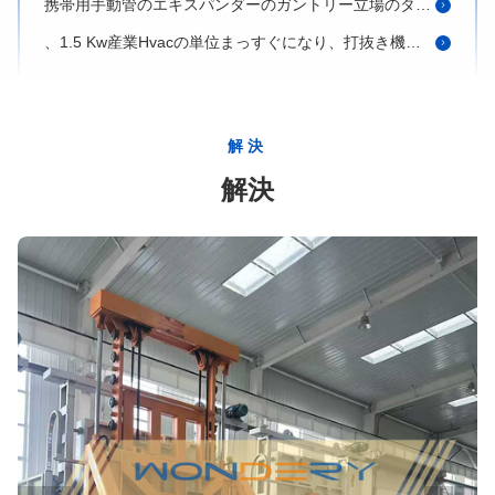
、1.5 Kw産業Hvacの単位まっすぐになり、打抜き機銅管
フル オートの金属の、低雑音の高速ひれの出版物機械打抜き型
7.5 KWは金属の、高速打つ機械カスタマイズされた電圧打抜き型
フル オートの金属の機械エアコンのひれの出版物打抜き型
解決
証明されるカスタマイズされた産業HVAC装置の刃のセリウム
解決
サイズ1600*1600 mmのためのVPIの真空圧力受胎の装置/植物
乾燥機能5000mm直径が付いているFGHシリーズ真空受胎装置
モーター巻上げは5000のmm真空圧力受胎装置最高Diaにニスをかけます
省エネの真空圧力受胎システムVPI 2000年* 2500のmm
モーターのための真空圧力受胎装置、真空受胎プロセス（VPI）
PLCは真空圧力受胎装置VPIを2800 * 3500のmm制御しました
エポキシ樹脂真空圧力受胎装置VPI 1500 * 2000mm
アルミ鋳造は1500のmm圧力受胎装置最高Diaに掃除機をかけます