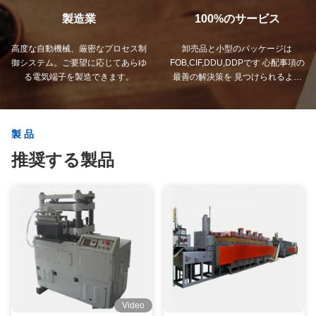
製造業
100%のサービス
高度な自動機械、厳密なプロセス制
卸売品と小型のパッケージは
御システム。ご要望に応じてあらゆ
FOB,CIF,DDU,DDPです 心配事項の
る電気端子を製造できます。
最善の解決策を 見つけられるよう
にしましょう.
製品
推奨する製品
Video