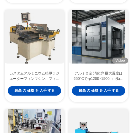
Video
カスタムアルミニウム箔厚ラジ
アルミ合金 消化炉 最大温度は
エーターフィンマシン、フィン
650°Cで φ1200×1500mm 効果
高さ1～12mm、最大フィン幅
的サイズ ≤15秒 消化下降時間
600mmで設計され、一貫した
最高 の 価格 を 入手 する
最高 の 価格 を 入手 する
フィンを保証