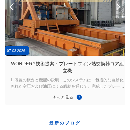


焼きなましの処置のための高性能のボギー炉炉の電気抵抗
7.5KW油圧管のエキスパンダー、高速熱交換器の管のエキスパンダー
PLCの制御およびタッチ画面の表示が付いているサーボ タイプ産業HVAC装置
07-03 2026
WONDERY技術提案：プレートフィン熱交換器コア組
立機
I. 装置の概要と機能の説明 このシステムは、包括的な自動化
された空圧および油圧による締結を通じて、完成したプレート
フィン熱交換器の厳密な幾何学的精度を保証します。完成品の
もっと見る
垂直性は $pm0.6text{ mm}$; 内で厳密に制御されます。さら
に、コアプロファイルが $le 1200 x 1100text{ mm}$ 以内に収
まる場合、対角公差要件は $< 2text{ mm}$ で厳密にロックさ
れ、位置ずれによって引き起こされる潜在的なろう付け欠陥を
最新のブログ
効果的に排除します。圧縮して四角形にしたら、オペレーター