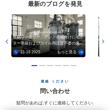
はテンション タイロッドをシームレスに取り付けたり、結束機
最新のブログを発見
を利用してスチール バンドを巻き付けて固定したりできます。
その後、圧力が解放され、機械式スライド テーブルが完成した
ワークピースを外側に約 260 mm 移動させ、クレーンでの吊り
上げと取り出しが容易になります。シーケンス ループ全体は押
しボタンで簡単に操作できるため、バッチあたりのサイクル タ
イムが最小限に抑えられ、同時に重い作業負荷を処理する際に
無錫ワンダリー、アジア市場向けにモー
高真
完全な操作上の安全性が提供されます。 II.柔軟な処理範囲と主


ター巻線およびコイル用設置不要の真空
圧器
要な技術パラメータ さまざまな熱交換器コアの複数仕様のカス
含浸装置を発表
タマイズに対応するために、機械構造と駆動ストロークは調整
11-19 2025
もっと見る
08
可能なパラメータを大きく調整して設計されています。この機
械は、次のような柔軟な組み立て能力を備えています。 有効コ
ア長さの調整範囲: 300 ～ 1200 mm の広いスペクトルをサポー
トし、小型、中型、および大型のプレートフィン熱交換器の長
さの位置決めに簡単に対応します。 有効なコア高さ調整範囲: 0
連絡 ください
～ 1100 mm の垂直範囲をカバーし、自己適応垂直ストローク
により、高密度の多層フィン構成に十分な作業クリアランスを
問い合わせ
提供します。 有効なコア厚の調整範囲: 30 ～ 200 mm の厚さに
対応し、スリムな冷却モジュールと深い工業グレードのコア ユ
疑問があれば,すぐに連絡してください.
ニットの両方が正確に中心に配置され、しっかりとクランプさ
れるようにします。 Ⅲ．機器の電源とユーティリティの要件 厳