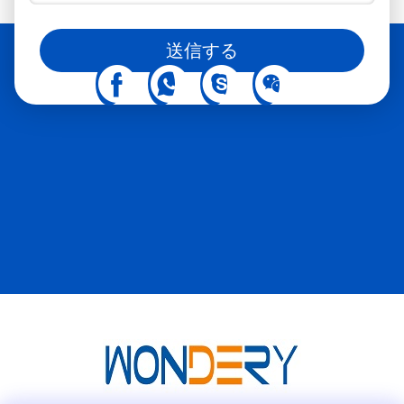
圧力圧縮ブロック: 上部に取り付けられた 2 つの頑丈な空圧ブ
ースター シリンダーを備えています。純粋な空気圧ユニットと
ソーシャルメディアでもフォローできます
比較して、優れた圧力安定性を提供し、従来の油圧ステーショ
送信する
ンと比較してはるかにクリーンでオイルフリーな状態を保ちま
す。 スライド式排出プラットフォーム: コアの結束サイクルが
終了すると、機械式スライド テーブルが約 260 mm 外側に伸
び、ワークピースが上部構造から完全に解放され、天井クレー
ンへのアクセスが妨げられなくなります。 2. 重要な空気圧およ
び電気のスペアパーツ ソレノイド方向弁: 工業用グレードのモ
デル 4V-310C-10 (1 セット)、素早い応答時間と低内部漏れを実
現します。 中間セーフティリレー：有名ブランドモデル
RXM2AB2BD DC24V (1 セット)、制御ロジック応答の長いライ
フサイクルを確保します。 V. 現場生産業務の流れ システムの
初期化: 中央配電盤の電源を入れ、主圧縮空気バルブを開き、製
品レシピに必要な指定された作動圧力にシステムを調整しま
す。 寸法設定: 搬入されるコア バッチの設置面積を反映するよ
うに、サイド クランプ プレートの機械的位置を校正および調整
します。 手動スタッキング シーケンス: 下部ツーリング フィク
スチャ プレートを置き、コアが目標のスタッキング高さに達す
るまで、カバー プレート、バー シール、冷却フィンを順番に重