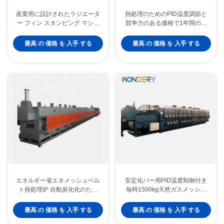
産業用に設計されたラジエータ
熱処理のためのPID温度調節と
ー フィン スタンピング マシン
競争力のある価格で1年間の保
で、一貫したオフセット波形フ
証
ィンを生産ラインに提供
最高 の 価格 を 入手 する
最高 の 価格 を 入手 する
エネルギー省エネメッシュベル
安定化バー用PID温度制御付き
ト熱処理炉 自動炭化化のため
毎時1500kg天然ガスメッシュ
のPID温度調節
ベルト焼戻し炉
最高 の 価格 を 入手 する
最高 の 価格 を 入手 する