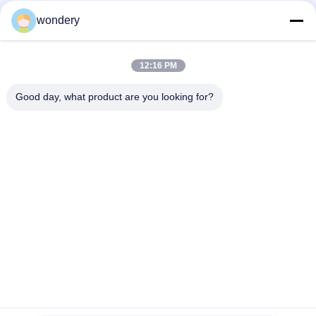
ねます。 アライメントクランプ: 積み重ねが完了したら、上部
ツーリング固定具プレートを中心に合わせて、積み重ねられた
wondery
ソーシャルメディア
コアアセンブリの真上に直接配置します。 プリプレスと二乗:
上下のプリプレス ボタンを作動させて、スタックを垂直方向に
圧縮します。停止して手動で調整し、コアの両側面を直角に整
12:16 PM
えて、きちんとスタックされるようにします。 最終圧縮ロック:
迅速な連絡
直角になっていることが確認されたら、一次圧力ボタンを押し
Good day, what product are you looking for?
て、完全に指定されたクランプ荷重 (0 ～ 5T) でコアをしっか
テレ
りとロックします。プルロッド固定方法を使用してコアを永久
86-153-0529-9442
に固定するか、統合された結束機を使用してスチールバンドを
通します。 取り出しとサイクルのリセット: 空圧と油圧の圧力
メール
を解放し、スライド プラットフォームを作動させて完成したコ
アをワークステーションから転がしてクレーンを取り外し、機
ruth@wondery.cn
構をリセットして、次の組み立て作業の準備をします。
アドレス
シェンギャンメトロポリタンプラザ,新武区,武蔵,中国
プライバシーポリシー
|
地図
中国 良質 ラジエーターのひれ機械 提供者 著作権 2019-2026