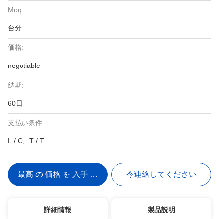
Moq:
台分
価格:
negotiable
納期:
60日
支払い条件:
L / C、T / T
最高 の 価格 を 入手 する
今連絡してください
詳細情報
製品説明