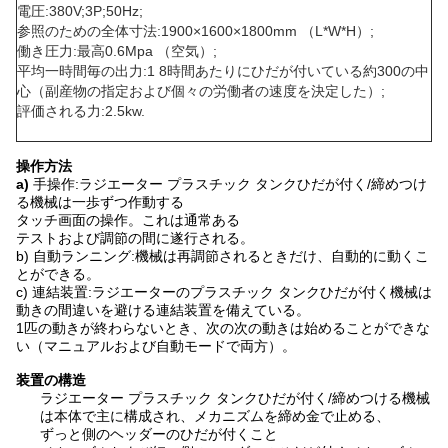
電圧:380V;3P;50Hz;
参照のための全体寸法:1900×1600×1800mm （L*W*H）;
働き圧力:最高0.6Mpa （空気）;
平均一時間毎の出力:1 8時間あたりにひだが付いている約300の中
心（副産物の指定および個々の労働者の速度を決定した）;
評価される力:2.5kw.
操作方法
a)
手操作:ラジエーター プラスチック タンクひだが付く/締めつけ
る機械は一歩ずつ作動する
タッチ画面の操作。これは通常ある
テストおよび調節の間に遂行される。
b) 自動ランニング:機械は再調節されるときだけ、自動的に動くこ
とができる。
c) 連結装置:ラジエーターのプラスチック タンクひだが付く機械は
動きの間違いを避ける連結装置を備えている。
1匹の動きが終わらないとき、次の次の動きは始めることができな
い（マニュアルおよび自動モードで両方）。
装置の構造
ラジエーター プラスチック タンクひだが付く/締めつける機械
は本体で主に構成され、メカニズムを締め金で止める、
ずっと側のヘッダーのひだが付くこと