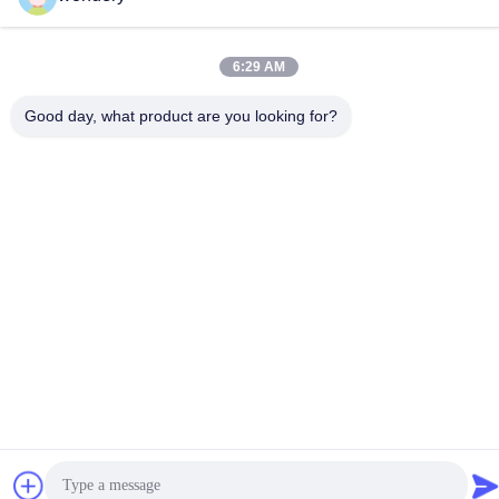
メール
ruth@wondery.cn
6:29 AM
アドレス
Good day, what product are you looking for?
シェンギャンメトロポリタンプラザ,新武区,武蔵,中国
プライバシーポリシー
|
地図
中国 良質 ラジエーターのひれ機械 提供者 著作権 2019-2026
Wuxi Wondery Industry Equipment Co., Ltd すべての権利は保護
されています.