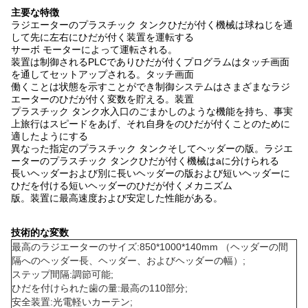
主要な特徴
ラジエーターのプラスチック タンクひだが付く機械は球ねじを通
して先に左右にひだが付く装置を運転する
サーボ モーターによって運転される。
装置は制御されるPLCでありひだが付くプログラムはタッチ画面
を通してセットアップされる。タッチ画面
働くことは状態を示すことができ制御システムはさまざまなラジ
エーターのひだが付く変数を貯える。装置
プラスチック タンク水入口のごまかしのような機能を持ち、事実
上旅行はスピードをあげ、それ自身をのひだが付くことのために
適したようにする
異なった指定のプラスチック タンクそしてヘッダーの版。ラジエ
ーターのプラスチック タンクひだが付く機械はaに分けられる
長いヘッダーおよび別に長いヘッダーの版および短いヘッダーに
ひだを付ける短いヘッダーのひだが付くメカニズム
版。装置に最高速度および安定した性能がある。
技術的な変数
最高のラジエーターのサイズ:850*1000*140mm （ヘッダーの間
隔へのヘッダー長、ヘッダー、およびヘッダーの幅）;
ステップ間隔:調節可能;
ひだを付けられた歯の量:最高の110部分;
安全装置:光電軽いカーテン;