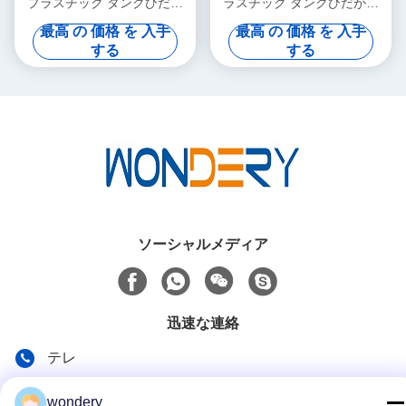
プラスチック タンクひだが
ラスチック タンクひだが付
付く機械Servo 4の側面によ
く機械、ラジエーターの圧着
最高 の 価格 を 入手
最高 の 価格 を 入手
って統合されるひだが付くこ
工具
する
する
と
ソーシャルメディア
迅速な連絡
テレ
86-153-0529-9442
wondery