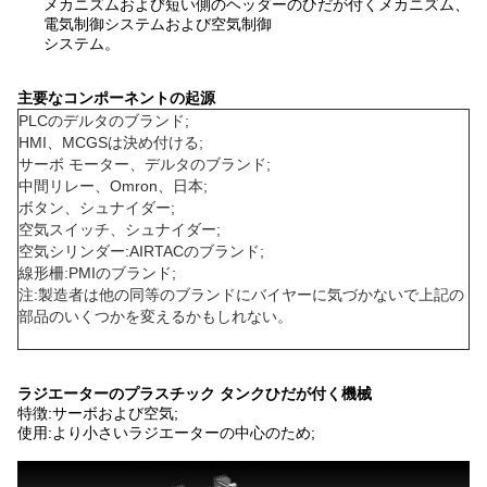
メカニズムおよび短い側のヘッダーのひだが付くメカニズム、
電気制御システムおよび空気制御
システム。
主要なコンポーネントの起源
PLCのデルタのブランド;
HMI、MCGSは決め付ける;
サーボ モーター、デルタのブランド;
中間リレー、Omron、日本;
ボタン、シュナイダー;
空気スイッチ、シュナイダー;
空気シリンダー:AIRTACのブランド;
線形柵:PMIのブランド;
注:製造者は他の同等のブランドにバイヤーに気づかないで上記の
部品のいくつかを変えるかもしれない。
ラジエーターのプラスチック タンクひだが付く機械
特徴:サーボおよび空気;
使用:より小さいラジエーターの中心のため;