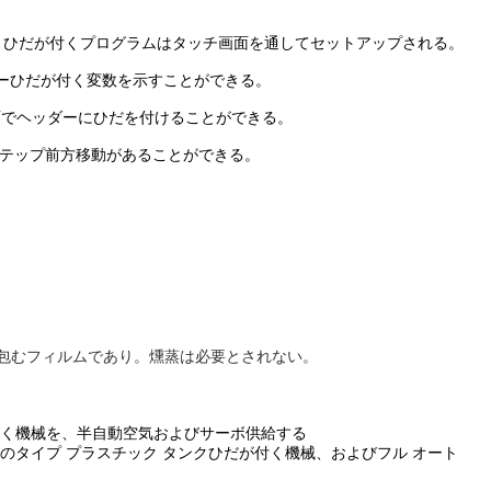
ありひだが付くプログラムはタッチ画面を通してセットアップされる。
ターひだが付く変数を示すことができる。
側面でヘッダーにひだを付けることができる。
ステップ前方移動があることができる。
板箱包むフィルムであり。燻蒸は必要とされない。
付く機械を、半自動空気およびサーボ供給する
のタイプ プラスチック タンクひだが付く機械、およびフル オート