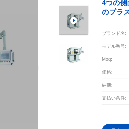
4つの側
のプラ
ブランド名:
モデル番号:
Moq:
価格:
納期:
支払い条件: