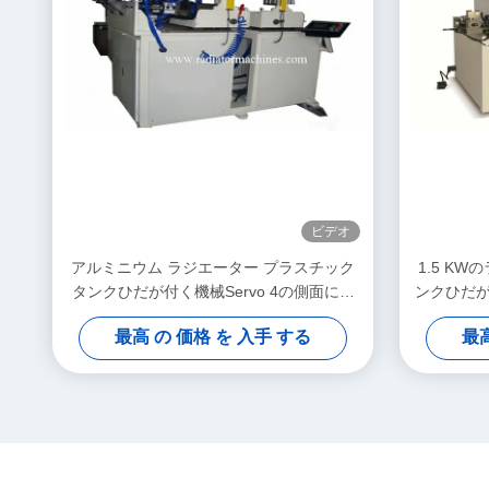
ビデオ
アルミニウム ラジエーター プラスチック
1.5 K
タンクひだが付く機械Servo 4の側面によ
ンクひだ
って統合されるひだが付くこと
最高 の 価格 を 入手 する
最高