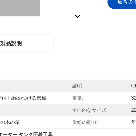
最高 の 
製品説明
証明:
C
が付く/締めつける機械
重量:
3
全面的なサイズ:
2
めの木の箱
供給の能力:
年
エーター タンク圧着工具