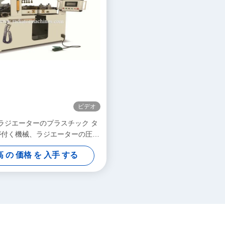
ビデオ
Wのラジエーターのプラスチック タ
が付く機械、ラジエーターの圧着
工具
 の 価格 を 入手 する