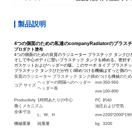
製品説明
4つの側面のための私達のcompanyRadiatorのプラ
プロダクト塗布
4つの側面のための良質のラジエーター プラスチック タンク
そして中心ボディに堅いプラスチック タンクを締める。密封す
ガスケットおよびヘッダーの版。このサーボ タイプ プラスチ
プラスチック タンクひだが付く/締めつける機械はずっと側の
良質のラジエーター プラスチック タンク締めつける機械のた
ヘッダーの間隔へのヘッダー
mm
350-950
コア サイズ
ヘッダー長
mm
100-800
Producitivty
1時間あたりの中心
PC
約40
働くメカニズム
油圧および空気
全体寸法
L、W、H
mm
2200*2000*19
機械重量
純重量
kg
3200