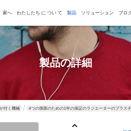
家へ
わたしたち に つい て
製品
ソリューション
ブロ
製品の詳細
だが付く機械
4つの側面のための1年の保証のラジエーターのプラスチ