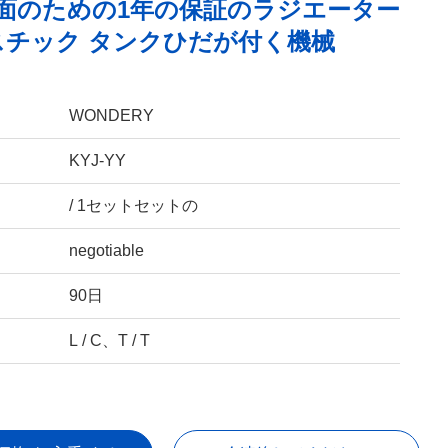
面のための1年の保証のラジエーター
スチック タンクひだが付く機械
WONDERY
KYJ-YY
/ 1セットセットの
negotiable
90日
L / C、T / T