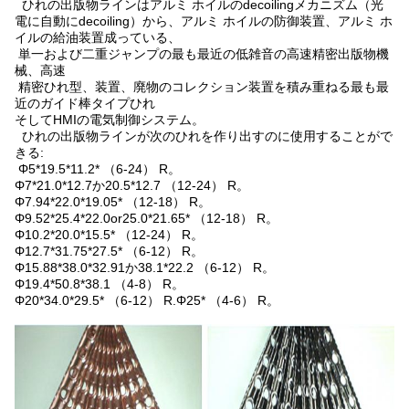
ひれの出版物ラインはアルミ ホイルのdecoilingメカニズム（光
電に自動にdecoiling）から、アルミ ホイルの防御装置、アルミ ホ
イルの給油装置成っている、
単一および二重ジャンプの最も最近の低雑音の高速精密出版物機
械、高速
精密ひれ型、装置、廃物のコレクション装置を積み重ねる最も最
近のガイド棒タイプひれ
そしてHMIの電気制御システム。
ひれの出版物ラインが次のひれを作り出すのに使用することがで
きる:
Φ5*19.5*11.2* （6-24） R。
Φ7*21.0*12.7か20.5*12.7 （12-24） R。
Φ7.94*22.0*19.05* （12-18） R。
Φ9.52*25.4*22.0or25.0*21.65* （12-18） R。
Φ10.2*20.0*15.5* （12-24） R。
Φ12.7*31.75*27.5* （6-12） R。
Φ15.88*38.0*32.91か38.1*22.2 （6-12） R。
Φ19.4*50.8*38.1 （4-8） R。
Φ20*34.0*29.5* （6-12） R.Φ25* （4-6） R。