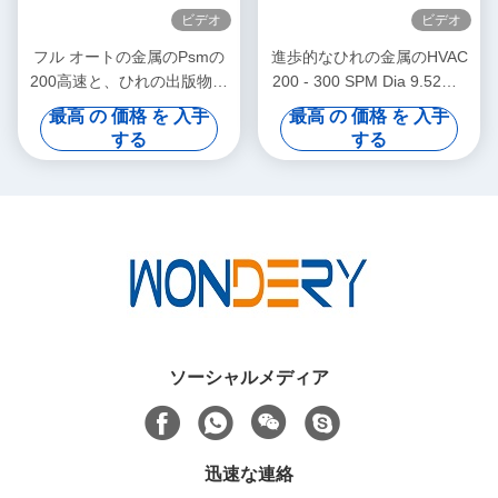
ビデオ
ビデオ
フル オートの金属のPsmの
進歩的なひれの金属のHVAC
200高速と、ひれの出版物死
200 - 300 SPM Dia 9.52の×
にます打抜き型
12Rののために× 2P打抜き型
最高 の 価格 を 入手
最高 の 価格 を 入手
する
する
ソーシャルメディア
迅速な連絡