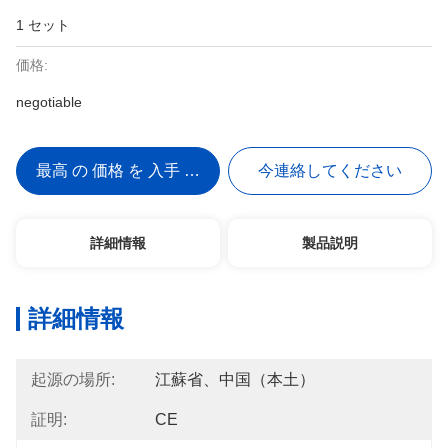
1 セット
価格:
negotiable
最高 の 価格 を 入手 する
今連絡してください
詳細情報
製品説明
詳細情報
起源の場所:
江蘇省、中国（本土）
証明:
CE