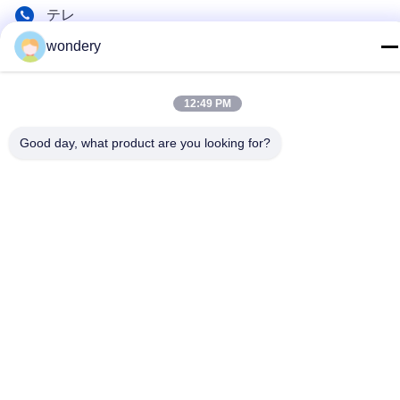
テレ
86-153-0529-9442
wondery
メール
12:49 PM
ruth@wondery.cn
アドレス
Good day, what product are you looking for?
シェンギャンメトロポリタンプラザ,新武区,武蔵,中国
プライバシーポリシー
|
地図
中国 良質 ラジエーターのひれ機械 提供者 著作権 2019-2026
Wuxi Wondery Industry Equipment Co., Ltd すべての権利は保護
されています.