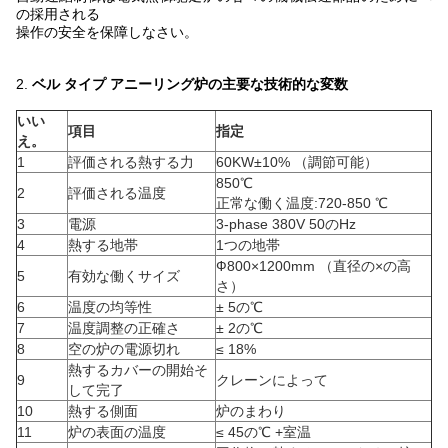
の採用される
操作の安全を保障しなさい。
電気熱処理の炉の抵抗炉/ベル タイプ アニーリング炉
2.
ベル タイプ アニーリング炉の主要な技術的な変数
いい
項目
指定
え。
1
評価される熱する力
60KW±10% （調節可能）
850℃
2
評価される温度
正常な働く温度:720-850 ℃
3
電源
3-phase 380V 50のHz
4
熱する地帯
1つの地帯
Ф800×1200mm （直径の×の高
5
有効な働くサイズ
さ）
6
温度の均等性
± 5の℃
7
温度調整の正確さ
± 2の℃
8
空の炉の電源切れ
≤ 18%
熱するカバーの開始そ
9
クレーンによって
して完了
10
熱する側面
炉のまわり
11
炉の表面の温度
≤ 45の℃ +室温