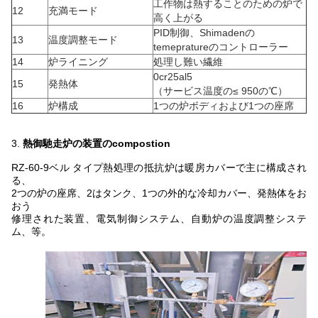
工作物は熱することのための炉で
12
充満モード
高く上がる
PID制御、Shimadenの
13
温度調整モード
temepratureのコントローラー
14
炉ライニング
処理し難い繊維
0cr25al5
15
発熱体
（サービス温度の≤ 950の℃）
16
炉構成
1つの炉ボディおよび1つの座席
電気熱処理の炉の抵抗炉/ベル タイプ アニーリング炉
3.
熱御馳走炉の装置のcompostion
RZ-60-9ベル タイプ熱処理の抵抗炉は暖房カバーで主に構成され
る、
2つの炉の座席、2はタンク、1つの外的な冷却カバー、発熱体をお
おう
修理された装置、電気制御システム、自動炉の温度調整システ
ム、等。
電気熱処理の毛皮
nace/の抵抗炉/ベル タイプ アニーリン