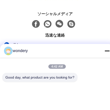
ソーシャルメディア
迅速な連絡
テレ
wondery
86-153-0529-9442
メール
4:42 AM
ruth@wondery.cn
Good day, what product are you looking for?
アドレス
シェンギャンメトロポリタンプラザ,新武区,武蔵,中国
プライバシーポリシー
|
地図
中国 良質 ラジエーターのひれ機械 提供者 著作権 2019-2026