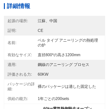
詳細情報
起源の場所:
江蘇、中国
証明:
CE
ベル タイプ アニーリングの熱処理
名前:
の炉
有効なサイズ:
直径800*の高さ1200mm
適用:
鋼線のアニーリング プロセス
評価される力:
60KW
パッケージの詳
裸のパッケージは適した固定した
細:
供給の能力:
1年ごとの200sets
60kw電気熱御馳走オーブン
, 