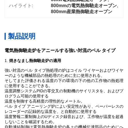
ハイライト:
800mmの電気熱御馳走オーブン
, 
800mm産業熱御馳走オーブン
製品説明
電気熱御馳走炉をアニールする強い対流のベル タイプ
1.
焼きなまし熱御馳走炉の適用
強い対流のベル タイプ熱処理の炉はコイル ワイヤーおよびワイヤ
ーのような機械部品の熱処理のために主に使用される、
そしてまた評価される温度の下の環境の下の他の工作物の熱処理
に使用することができる。
温度調整システムPIDの零交叉の制動機のサイリスタを、およびプ
ログラム可能の使用する
温度を制御する高精度の理性的なメートル。
ベル タイプ アニーリング炉によい安定性があり、ペーパーレスの
レコーダーの記録的な温度を、と自動的に使用する
温度警報二重制御上のUディスク録音および、工作物が温度を超過
しないことを確認するため。
自動連結制御は電気熱御馳走炉の各々の機械伝達部品のためにへ