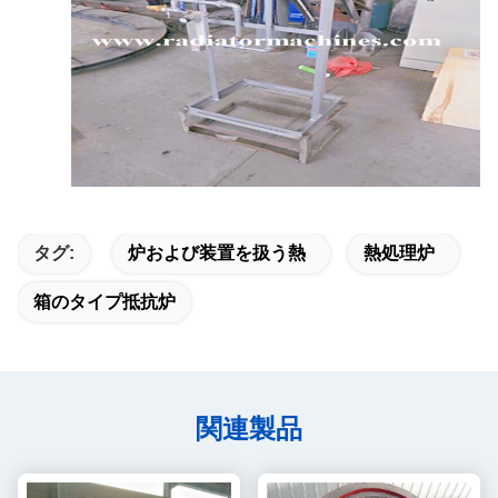
グ炉
タグ:
炉および装置を扱う熱
熱処理炉
箱のタイプ抵抗炉
関連製品