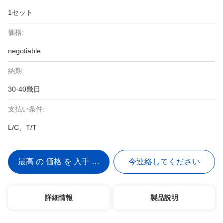
1セット
価格:
negotiable
納期:
30-40幾日
支払い条件:
L/C、T/T
最高 の 価格 を 入手 する
今連絡してください
詳細情報
製品説明