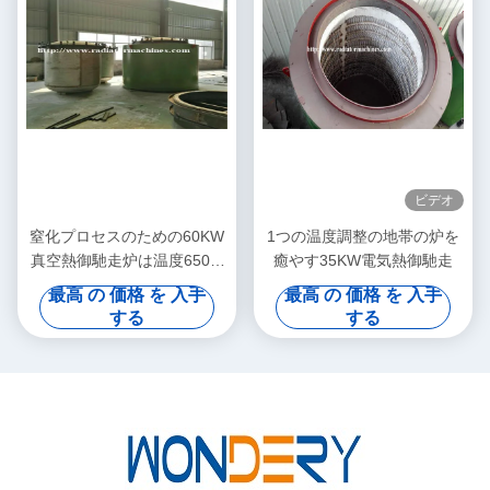
ビデオ
窒化プロセスのための60KW
1つの温度調整の地帯の炉を
真空熱御馳走炉は温度650℃
癒やす35KW電気熱御馳走
を評価しました
最高 の 価格 を 入手
最高 の 価格 を 入手
する
する