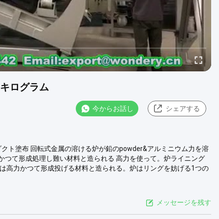
0キログラム
今からお話し
シェアする
クト塗布 回転式金属の溶ける炉が鉛のpowder&アルミニウム力を溶
かつて形成処理し難い材料と造られる 高力を使って。炉ライニング
炉は高力かつて形成投げる材料と造られる。炉はリングを妨げる1つの
メッセージを残す