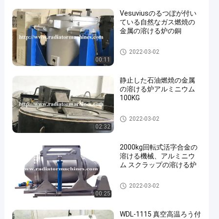
Vesuviusのるつぼが付い
ている自然なガス燃焼の
金属の溶ける炉の銅
金属の溶ける炉
2022-03-02
00:11
静止した石油燃焼の金属
の溶ける炉アルミニウム
100KG
金属の溶ける炉
2022-03-02
02:32
2000kg回転式活字合金の
溶ける機械、アルミニウ
ム スクラップの溶ける炉
金属の溶ける炉
2022-03-02
00:25
WDL-1115 真空高温ろう付