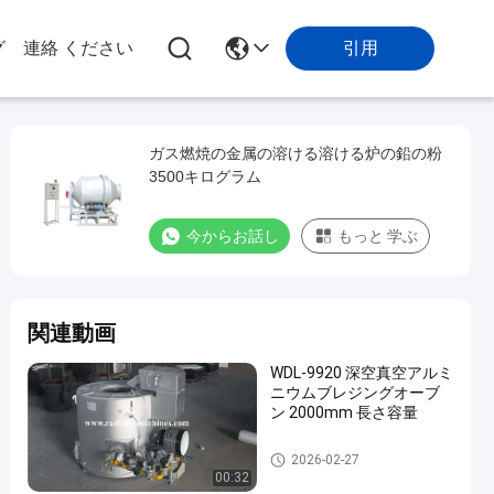
引用
グ
連絡 ください
ガス燃焼の金属の溶ける溶ける炉の鉛の粉
3500キログラム
今からお話し
もっと 学ぶ
関連動画
WDL-9920 深空真空アルミ
ニウムブレジングオーブ
ン 2000mm 長さ容量
金属の溶ける炉
2026-02-27
00:32