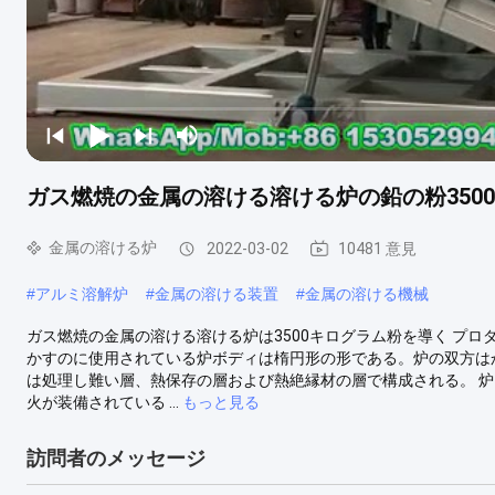
ガス燃焼の金属の溶ける溶ける炉の鉛の粉350
金属の溶ける炉
2022-03-02
10481 意見
#
アルミ溶解炉
#
金属の溶ける装置
#
金属の溶ける機械
ガス燃焼の金属の溶ける溶ける炉は3500キログラム粉を導く プロダ
かすのに使用されている炉ボディは楕円形の形である。炉の双方は
は処理し難い層、熱保存の層および熱絶縁材の層で構成される。 
火が装備されている ...
もっと見る
訪問者のメッセージ