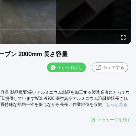
ブン 2000mm 長さ容量
今からお話し
シェアする
m 長さ容量 製品概要:長いアルミニウム部品を加工する製造業者にとってウ
D.提供していますWDL-9920 深空真空アルミニウム溶融炉延長され
接装置特殊な熱均一性を保ちながら長長い作業部位を収納...
もっと見る
メッセージを残す