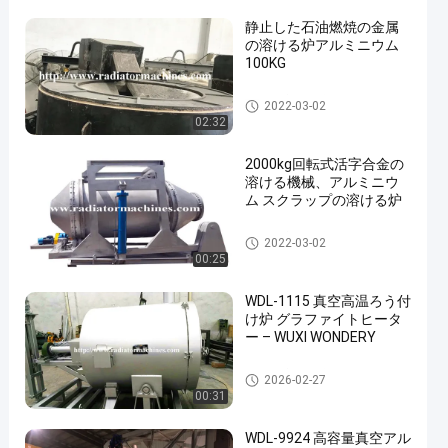
静止した石油燃焼の金属
の溶ける炉アルミニウム
100KG
金属の溶ける炉
2022-03-02
02:32
2000kg回転式活字合金の
溶ける機械、アルミニウ
ム スクラップの溶ける炉
金属の溶ける炉
2022-03-02
00:25
WDL-1115 真空高温ろう付
け炉 グラファイトヒータ
ー – WUXI WONDERY
金属の溶ける炉
2026-02-27
00:31
WDL-9924 高容量真空アル