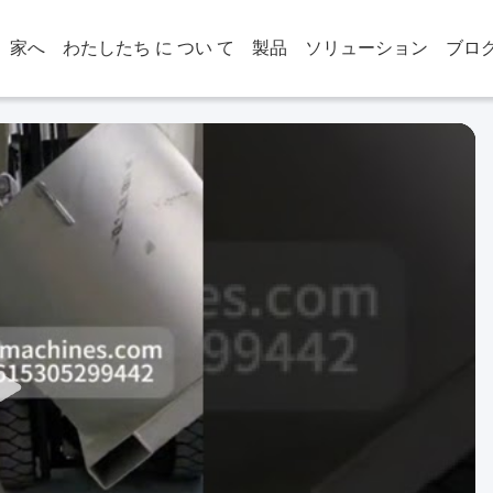
家へ
わたしたち に つい て
製品
ソリューション
ブロ