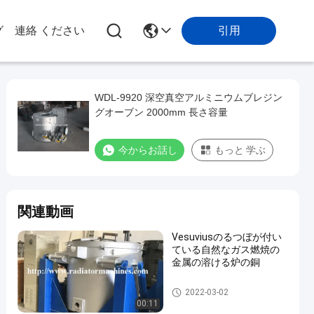
引用
グ
連絡 ください
WDL-9920 深空真空アルミニウムブレジン
グオーブン 2000mm 長さ容量
今からお話し
もっと 学ぶ
関連動画
Vesuviusのるつぼが付い
ている自然なガス燃焼の
金属の溶ける炉の銅
金属の溶ける炉
2022-03-02
00:11