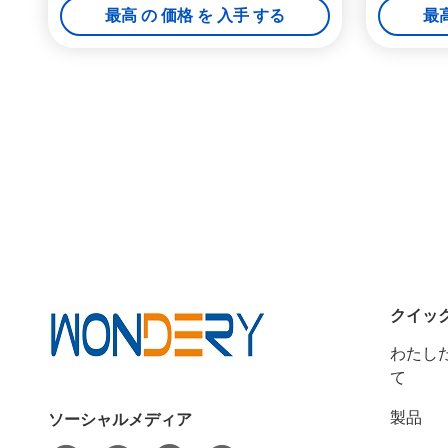
最高 の 価格 を 入手 する
最高
クイッ
わたした
て
製品
ソーシャルメディア