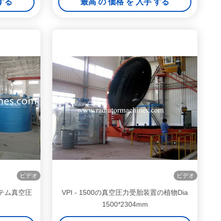
 する
最高 の 価格 を 入手 する
ビデオ
ビデオ
テム真空圧
VPI - 1500の真空圧力受胎装置の植物Dia
1500*2304mm