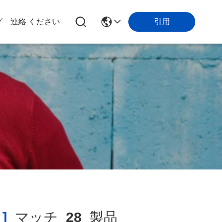
引用
グ
連絡 ください
]
マッチ
28
製品