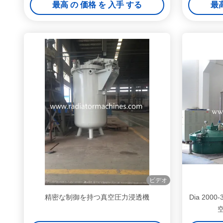
最高 の 価格 を 入手 する
最高
ビデオ
精密な制御を持つ真空圧力浸透機
Dia 20
空