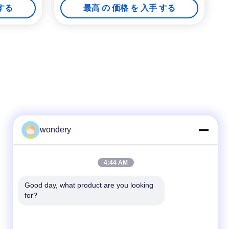
 する
最高 の 価格 を 入手 する
wondery
迅速な連絡
4:44 AM
テレ
Good day, what product are you looking 
for?
86-153-0529-9442
メール
ruth@wondery.cn