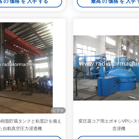
 の 価格 を 入手 する
最高 の 価格 を 入手
ビデオ
mの樹脂貯蔵タンクと粘度計を備え
変圧器コア用エポキシVPIシス
た自動真空圧力浸透機
含浸機