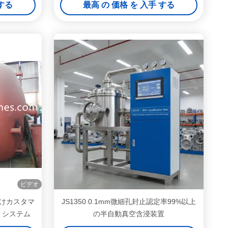
 する
最高 の 価格 を 入手 する
ビデオ
けカスタマ
JS1350 0.1mm微細孔封止認定率99%以上
) システム
の半自動真空含浸装置