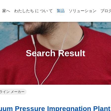
家へ
わたしたち に つい て
製品
ソリューション
ブロ
Search Result
nt オンライン メーカー
um Pressure Impregnation Plant 