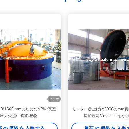
ビデオ
0*1600 mmのためのVPIの真空
モーター巻上げは5000のmm
圧力受胎の装置/植物
装置最高Diaにニスをか
 の 価格 を 入手 する
最高 の 価格 を 入手