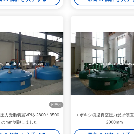
ビデオ
圧力受胎装置VPIを2800 * 3500
エポキシ樹脂真空圧力受胎装置VPI
のmm制御しました
2000mm