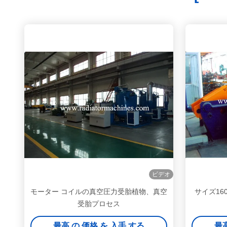
ビデオ
モーター コイルの真空圧力受胎植物、真空
サイズ160
受胎プロセス
最高 の 価格 を 入手 する
最高