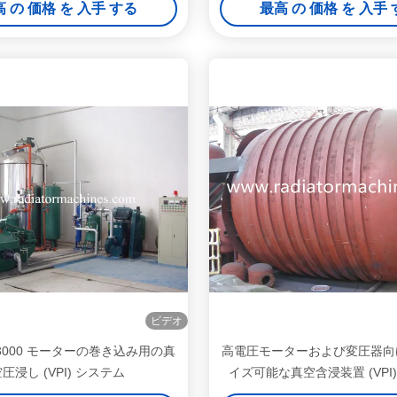
 の 価格 を 入手 する
最高 の 価格 を 入手
ビデオ
00-3000 モーターの巻き込み用の真
高電圧モーターおよび変圧器向
圧浸し (VPI) システム
イズ可能な真空含浸装置 (VPI