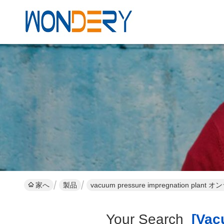
家へ
製品
vacuum pressure impregnation pla
Your Search
[vacu