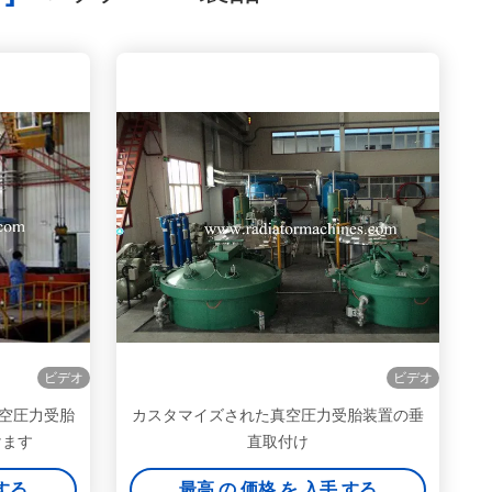
ビデオ
ビデオ
真空圧力受胎
カスタマイズされた真空圧力受胎装置の垂
けます
直取付け
 する
最高 の 価格 を 入手 する